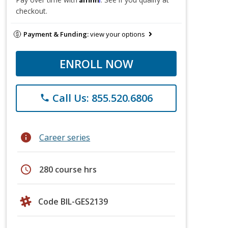
checkout.
Payment & Funding:
view your options
ENROLL NOW
Call Us: 855.520.6806
phone
info
Career series
schedule
280 course hrs
Code BIL-GES2139