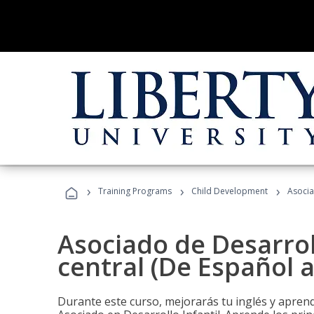
›
›
›
Training Programs
Child Development
Asocia
Asociado de Desarroll
central (De Español a
Durante este curso, mejorarás tu inglés y aprend