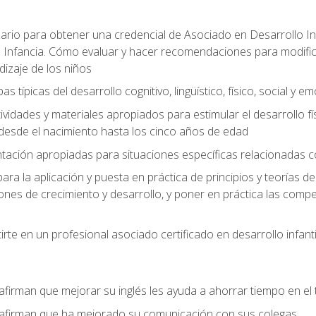
ario para obtener una credencial de Asociado en Desarrollo Inf
 Infancia. Cómo evaluar y hacer recomendaciones para modificar 
dizaje de los niños
as típicas del desarrollo cognitivo, lingüístico, físico, social y e
ividades y materiales apropiados para estimular el desarrollo físic
desde el nacimiento hasta los cinco años de edad
entación apropiadas para situaciones específicas relacionadas 
ra la aplicación y puesta en práctica de principios y teorías de
nes de crecimiento y desarrollo, y poner en práctica las compe
rte en un profesional asociado certificado en desarrollo infanti
afirman que mejorar su inglés les ayuda a ahorrar tiempo en el 
 afirman que ha mejorado su comunicación con sus colegas