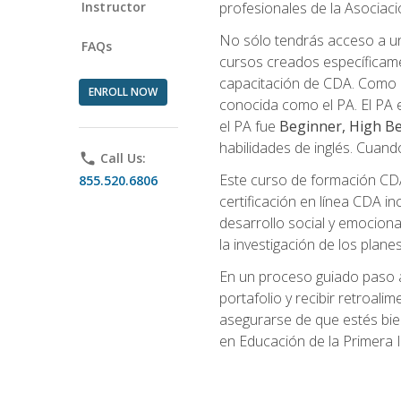
Instructor
profesionales de la Asocia
No sólo tendrás acceso a un
FAQs
cursos creados específicamen
capacitación de CDA. Como 
ENROLL NOW
conocida como el PA. El PA e
el PA fue
Beginner, High Be
habilidades de inglés. Cuand
phone
Call Us:
Este curso de formación CDA 
855.520.6806
certificación en línea CDA in
desarrollo social y emocional,
la investigación de los plane
En un proceso guiado paso a
portafolio y recibir retroali
asegurarse de que estés bien 
en Educación de la Primera I