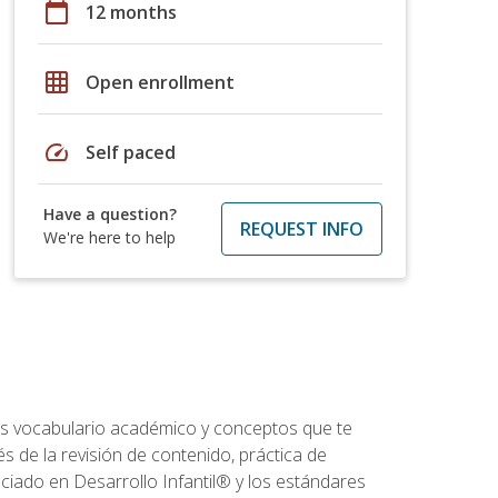
calendar_today
12 months
grid_on
Open enrollment
speed
Self paced
Have a question?
REQUEST INFO
We're here to help
rás vocabulario académico y conceptos que te
s de la revisión de contenido, práctica de
iado en Desarrollo Infantil® y los estándares