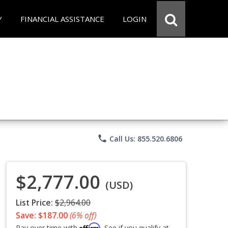
Y
FINANCIAL ASSISTANCE
LOGIN
phone
Call Us: 855.520.6806
$2,777.00
(USD)
List Price:
$2,964.00
Save: $187.00
(6% off)
Affirm
Pay over time with
. See if you qualify at