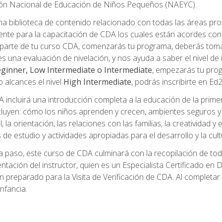
ción Nacional de Educación de Niños Pequeños (NAEYC).
a biblioteca de contenido relacionado con todas las áreas pr
te para la capacitación de CDA los cuales están acordes con l
parte de tu curso CDA, comenzarás tu programa, deberás toma
s una evaluación de nivelación, y nos ayuda a saber el nivel de 
ginner, Low Intermediate o Intermediate
, empezarás tu pro
o alcances el nivel
High Intermediate
, podrás inscribirte en Ed
incluirá una introducción completa a la educación de la prime
cluyen: cómo los niños aprenden y crecen, ambientes seguros y sa
 la orientación, las relaciones con las familias, la creatividad y
s de estudio y actividades apropiadas para el desarrollo y la cul
 paso, este curso de CDA culminará con la recopilación de toda
mentación del instructor, quien es un Especialista Certificado e
preparado para la Visita de Verificación de CDA. Al completar el
nfancia.